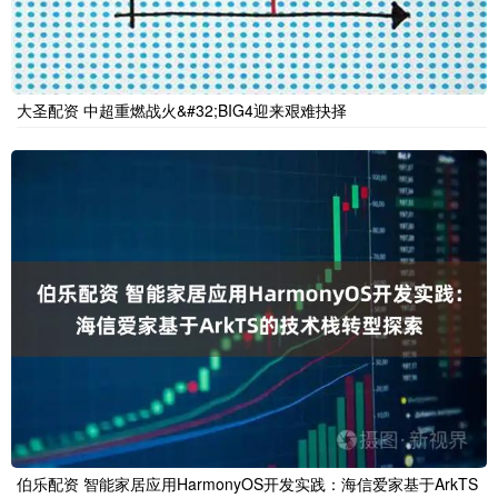
大圣配资 中超重燃战火&#32;BIG4迎来艰难抉择
伯乐配资 智能家居应用HarmonyOS开发实践：海信爱家基于ArkTS