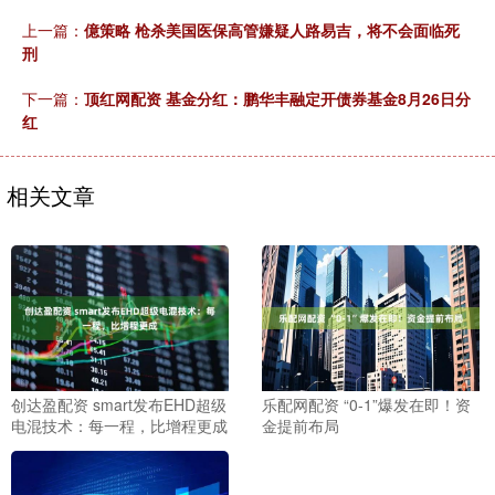
上一篇：
億策略 枪杀美国医保高管嫌疑人路易吉，将不会面临死
刑
下一篇：
顶红网配资 基金分红：鹏华丰融定开债券基金8月26日分
红
相关文章
创达盈配资 smart发布EHD超级
乐配网配资 “0-1”爆发在即！资
电混技术：每一程，比增程更成
金提前布局