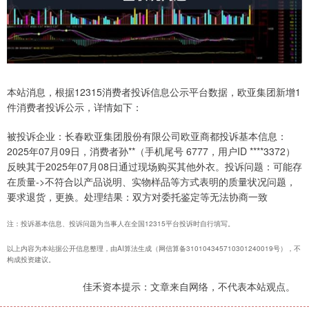
本站消息，根据12315消费者投诉信息公示平台数据，欧亚集团新增1
件消费者投诉公示，详情如下：
被投诉企业：长春欧亚集团股份有限公司欧亚商都投诉基本信息：
2025年07月09日，消费者孙**（手机尾号 6777，用户ID ****3372）
反映其于2025年07月08日通过现场购买其他外衣。投诉问题：可能存
在质量->不符合以产品说明、实物样品等方式表明的质量状况问题，
要求退货，更换。处理结果：双方对委托鉴定等无法协商一致
注：投诉基本信息、投诉问题为当事人在全国12315平台投诉时自行填写。
以上内容为本站据公开信息整理，由AI算法生成（网信算备310104345710301240019号），不
构成投资建议。
佳禾资本提示：文章来自网络，不代表本站观点。