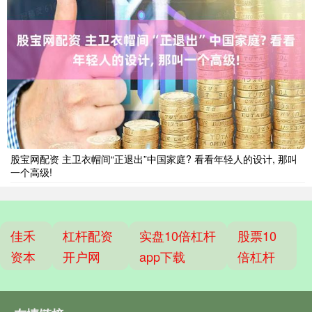
股宝网配资 主卫衣帽间“正退出”中国家庭? 看看年轻人的设计, 那叫
一个高级!
佳禾
杠杆配资
实盘10倍杠杆
股票10
资本
开户网
app下载
倍杠杆