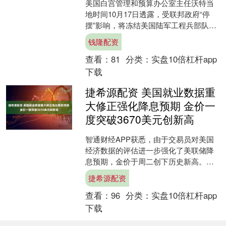
美国白宫管理和预算办公室主任沃特当
地时间10月17日透露，受联邦政府“停
摆”影响，将冻结美国陆军工程兵部队在
民主党主政州的大量基建项目，共计110
钱隆配资
亿美元资金。后....
查看：
81
分类：
实盘10倍杠杆app
下载
捷希源配资 美国就业数据重
大修正强化降息预期 金价一
度突破3670美元创新高
智通财经APP获悉，由于交易员对美国
经济数据的评估进一步强化了美联储降
息预期，金价于周二创下历史新高。金
价盘中一度突破每盎司3,674美元，随后
捷希源配资
虽回落至3,64....
查看：
96
分类：
实盘10倍杠杆app
下载