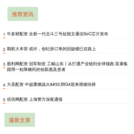
推荐资讯
牛多财配资 全新一代北斗三号短报文通信SoC芯片发布
1
期权大本营 或许，创纪录订单的回旋镖已在路上
2
股利网配资 冠军制造 工赋山东丨从打通产业链到全球领跑 富康集
3
团用一粒降糖药的创新惠及患者
大圣配资 中超重燃战火&#32;BIG4迎来艰难抉择
4
倍倍网配资 上海警方深夜通报
5
最新文章