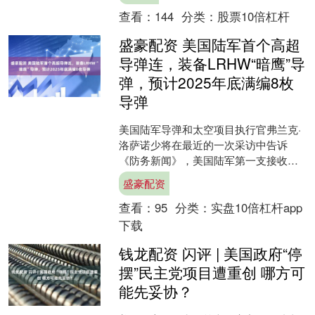
查看：
144
分类：
股票10倍杠杆
盛豪配资 美国陆军首个高超
导弹连，装备LRHW“暗鹰”导
弹，预计2025年底满编8枚
导弹
美国陆军导弹和太空项目执行官弗兰克·
洛萨诺少将在最近的一次采访中告诉
《防务新闻》，美国陆军第一支接收高
超音速武器的部队将在今年年底前获得
盛豪配资
相当于一个连的导弹。 2....
查看：
95
分类：
实盘10倍杠杆app
下载
钱龙配资 闪评 | 美国政府“停
摆”民主党项目遭重创 哪方可
能先妥协？