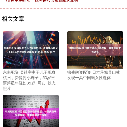
相关文章
东南配资 吴镇宇妻子儿子现身
镕盛融资配资 日本茨城县山林
杭州，费曼扎小辫子，53岁王
发现一具中国籍女性遗体
丽萍显年轻如35岁_网友_状态_
照片