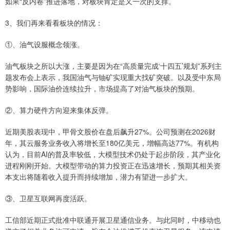
如果“反内卷”推进落地，对板块肯定是又一次的支撑。
3、我们再来看看板块的情况：
①、油气设服概念领涨。
油气板块之所以大涨，主要是因为在“高质量完成‘十四五’规划”系列主
题发布会上表示，我国油气与铀矿实现重大找矿突破。以及受中东局
势影响，国际油价连续拉升，市场提高了对油气板块的预期。
②、算力硬件方向迎来集体反弹。
近期美股表现中，甲骨文股价在盘后飙升27%。公司预测在2026财
年，其云服务业务收入将增长至180亿美元，增幅高达77%。有机构
认为，目前AI的普及率较低，大模型技术仍处于起步阶段，其产业化
进程刚刚开始。大模型带动的算力投资正在迅速增长，预期其相关资
本支出将随着收入提升而持续增加，潜力有望进一步扩大。
③、卫星互联网再度活跃。
工信部近期正式批准中联通开展卫星通信业务。与此同时，中移动也