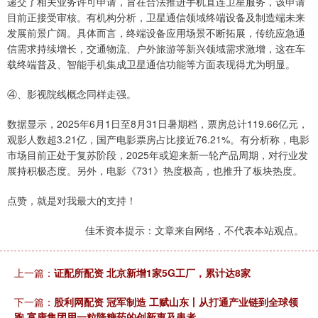
递交了相关业务许可申请，旨在合法推进手机直连卫星服务，该申请
目前正接受审核。有机构分析，卫星通信领域终端设备及制造端未来
发展前景广阔。具体而言，终端设备应用场景不断拓展，传统应急通
信需求持续增长，交通物流、户外旅游等新兴领域需求激增，这在车
载终端普及、智能手机集成卫星通信功能等方面表现得尤为明显。
④、影视院线概念同样走强。
数据显示，2025年6月1日至8月31日暑期档，票房总计119.66亿元，
观影人数超3.21亿，国产电影票房占比接近76.21%。有分析称，电影
市场目前正处于复苏阶段，2025年或迎来新一轮产品周期，对行业发
展持积极态度。另外，电影《731》热度极高，也推升了板块热度。
点赞，就是对我最大的支持！
佳禾资本提示：文章来自网络，不代表本站观点。
上一篇：
证配所配资 北京新增1家5G工厂，累计达8家
下一篇：
股利网配资 冠军制造 工赋山东丨从打通产业链到全球领
跑 富康集团用一粒降糖药的创新惠及患者