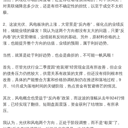
对美联储降息多少次，还是有些不确定性的担忧，以至于成交不太积
极。
2、这波光伏、风电板块的上涨，大背景是“反内卷”，催化点的业绩反
转，储能业绩的爆发！我认为这两个方向都没有太大的问题，只要“反
内卷”的大背景继续，业绩就有反转的基础。另外，原材料价格的上
涨，也能提升整个方向的估值，业绩的预期，属于利好趋势。
当然，就算是处于利好趋势，也会是曲折的，不可能一帆风顺！
首先，尽管光伏行业二季度因“抢装潮”经营现金流有所改善，但企业
的债务压力仍然较大，供需关系有政策的支撑，但还没有得到根本性
改善，具体的产能整合方案和价格协调机制仍在推进和落地过程，9
月、10月成为落地时间的关键阶段，热点资金有暂避锋芒的情况。
其次，风电概念也受益于“反内卷”政策，而这波的涨幅从去年924行情
算，已经实现了翻倍。短期盘面震荡，资金获利了结增加，有所承
压。
我认为，光伏和风电两个方向，正处于阶段调整，而不是“歇菜”了。