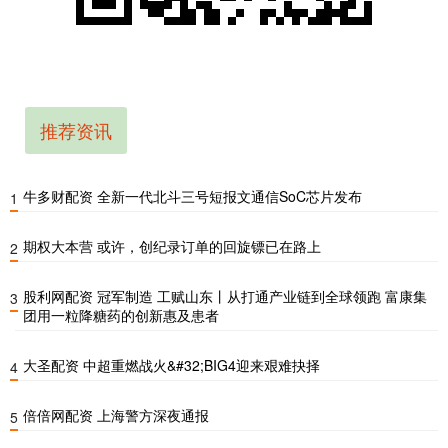
推荐资讯
牛多财配资 全新一代北斗三号短报文通信SoC芯片发布
1
期权大本营 或许，创纪录订单的回旋镖已在路上
2
股利网配资 冠军制造 工赋山东丨从打通产业链到全球领跑 富康集
3
团用一粒降糖药的创新惠及患者
大圣配资 中超重燃战火&#32;BIG4迎来艰难抉择
4
倍倍网配资 上海警方深夜通报
5