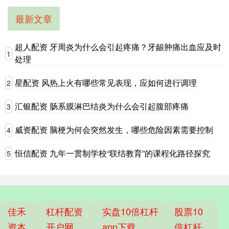
最新文章
超人配资 牙周炎为什么会引起疼痛？牙龈肿痛出血应及时
1
处理
星配资 风热上火有哪些常见表现，应如何进行调理
2
汇银配资 肠系膜淋巴结炎为什么会引起腹部疼痛
3
威资配资 脑梗为何会突然发生，哪些危险因素需要控制
4
恒信配资 九年一贯制学校“联结教育”的课程化路径探究
5
佳禾
杠杆配资
实盘10倍杠杆
股票10
资本
开户网
app下载
倍杠杆