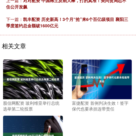
上一篇：
对对配资 中国稀土反制大棒，打的真准！美问责局忍不
住公开发飙
下一篇：
凯丰配资 历史新高！3个月“抢”来6个百亿级项目 襄阳三
季度签约总金额破1600亿元
相关文章
股信网配资 玻利维亚举行总统
富捷配资 首例判决生效！签字
选举第二轮投票
保代也要承担连带责任