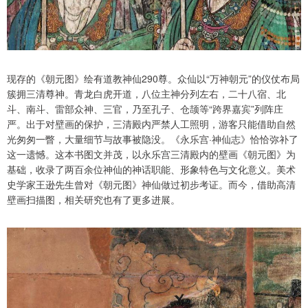
现存的《朝元图》绘有道教神仙290尊。众仙以“万神朝元”的仪仗布局
簇拥三清尊神。青龙白虎开道，八位主神分列左右，二十八宿、北
斗、南斗、雷部众神、三官，乃至孔子、仓颉等“跨界嘉宾”列阵庄
严。出于对壁画的保护，三清殿内严禁人工照明，游客只能借助自然
光匆匆一瞥，大量细节与故事被隐没。《永乐宫·神仙志》恰恰弥补了
这一遗憾。这本书图文并茂，以永乐宫三清殿内的壁画《朝元图》为
基础，收录了两百余位神仙的神话职能、形象特色与文化意义。美术
史学家王逊先生曾对《朝元图》神仙做过初步考证。而今，借助高清
壁画扫描图，相关研究也有了更多进展。