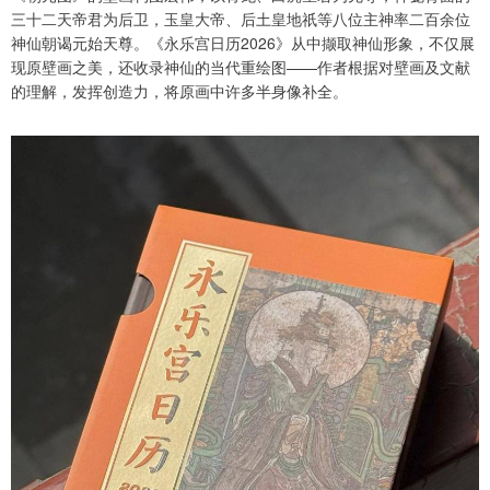
三十二天帝君为后卫，玉皇大帝、后土皇地祇等八位主神率二百余位
神仙朝谒元始天尊。《永乐宫日历2026》从中撷取神仙形象，不仅展
现原壁画之美，还收录神仙的当代重绘图——作者根据对壁画及文献
的理解，发挥创造力，将原画中许多半身像补全。