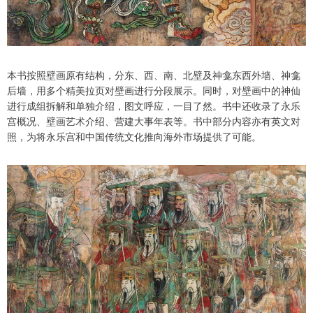
本书按照壁画原有结构，分东、西、南、北壁及神龛东西外墙、神龛
后墙，用多个精美拉页对壁画进行分段展示。同时，对壁画中的神仙
进行成组拆解和单独介绍，图文呼应，一目了然。书中还收录了永乐
宫概况、壁画艺术介绍、营建大事年表等。书中部分内容亦有英文对
照，为将永乐宫和中国传统文化推向海外市场提供了可能。