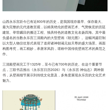
山西永乐宫距今已有近800年的历史，是我国现存最早、保存最大、
最为完整的元代道教宫观，以精美绝伦的壁画艺术、气势恢宏的宫廷
建筑、举世瞩目的搬迁工程、独具特色的道教文化名扬四海。其中最
负盛名的当数永乐宫三清殿内的大型壁画《朝元图》。这幅鸿篇巨制
以大型人物仪仗形式表现了道府诸神朝谒元始天尊的盛大场景。画面
构图考究，画工精妙，承唐宋风韵，堪称中国传统壁画艺术的典范之
作。
三清殿壁画完工于1325年，至今已有700年的历史。在这个重要节
点，三联书店推出《永乐宫日历2026》与《永乐宫·神仙志》两种新
书，从壁画细节展示到传统文化普及，多角度展现永乐宫的文化艺术
魅力。