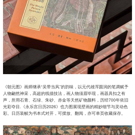
《朝元图》画师继承“吴带当风”的韵味，以元代雄浑圆润的笔调赋予
人物翩然神采，高超的线描技法，画人物须眉毕现，画器具扣之有
声，所用石青、石绿、朱砂、赤金等天然矿物颜料，历经700年依旧
光彩夺目.《永乐宫日历2026》也力图展现壁画的精妙细节与灵动色
彩。日历装帧为书本式对开，可摆放、翻阅，亦可单页收藏保存。