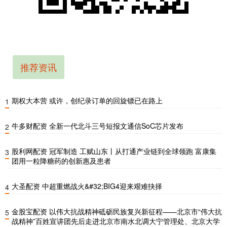
推荐资讯
期权大本营 或许，创纪录订单的回旋镖已在路上
1
牛多财配资 全新一代北斗三号短报文通信SoC芯片发布
2
股利网配资 冠军制造 工赋山东丨从打通产业链到全球领跑 富康集
3
团用一粒降糖药的创新惠及患者
大圣配资 中超重燃战火&#32;BIG4迎来艰难抉择
4
金股宝配资 以伟大抗战精神砥砺民族复兴新征程——北京市“伟大抗
5
战精神”百姓宣讲团先后走进北京市南水北调大宁管理处、北京大学